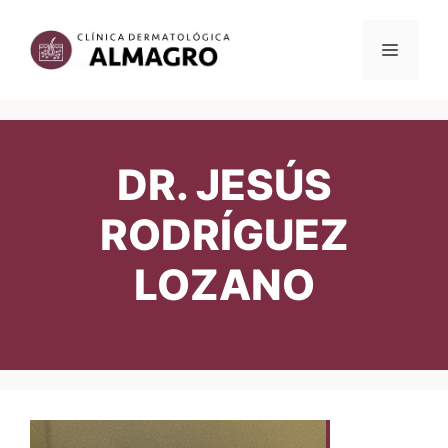
Saltar
al
MENÚ
contenido
DR. JESÚS
RODRÍGUEZ
LOZANO