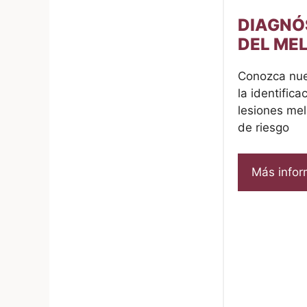
DIAGNÓ
DEL ME
Conozca nue
la identific
lesiones mel
de riesgo
Más infor