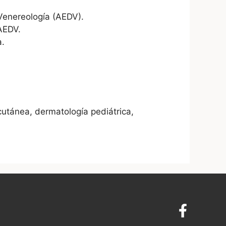
Venereología (AEDV).
AEDV.
a.
N
cutánea, dermatología pediátrica,